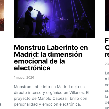
F
Monstruo Laberinto en
C
Madrid: la dimensión
r
emocional de la
23
electrónica
Po
La
1 mayo, 2026
a 
Posted on
co
Monstruo Laberinto en Madrid dejó un
co
directo intenso y orgánico en Villanos. El
la
proyecto de Manolo Cabezalí brilló con
de
personalidad y emoción electrónica.
a
un