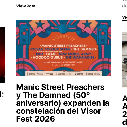
de
View Post
Vi
Manic Street Preachers
:
y The Damned (50º
A
aniversario) expanden la
A
constelación del Visor
2
Fest 2026
d