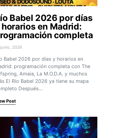
ío Babel 2026 por días
 horarios en Madrid:
rogramación completa
 junio, 2026
sted on
o Babel 2026 por días y horarios en
drid: programación completa con The
fspring, Amaia, La M.O.D.A. y muchos
s El Río Babel 2026 ya tiene su mapa
ompleto Después…
ew Post