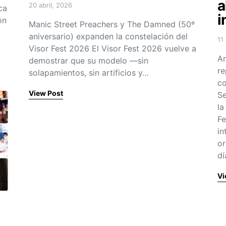
a
20 abril, 2026
ca
Posted on
i
ón
Manic Street Preachers y The Damned (50º
aniversario) expanden la constelación del
11
Po
Visor Fest 2026 El Visor Fest 2026 vuelve a
Ar
demostrar que su modelo —sin
re
solapamientos, sin artificios y…
co
View Post
Se
la
Fe
in
or
dí
Vi
a