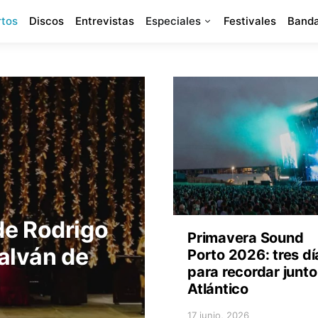
rtos
Discos
Entrevistas
Especiales
Festivales
Banda
de Rodrigo
Primavera Sound
alván de
Porto 2026: tres dí
para recordar junto
Atlántico
17 junio, 2026