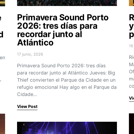
Primavera Sound Porto
R
e
2026: tres días para
y
recordar junto al
p
d
Atlántico
16
Po
17 junio, 2026
Posted on
Rí
 en
Ma
Primavera Sound Porto 2026: tres días
Of
para recordar junto al Atlántico Jueves: Big
má
,
Thief convierten el Parque da Cidade en un
c
refugio emocional Hay algo en el Parque da
Cidade…
Vi
View Post