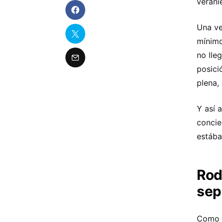
verani
Una ve
mínimo
no lle
posici
plena,
Y así 
concie
estába
Rod
sep
Como d