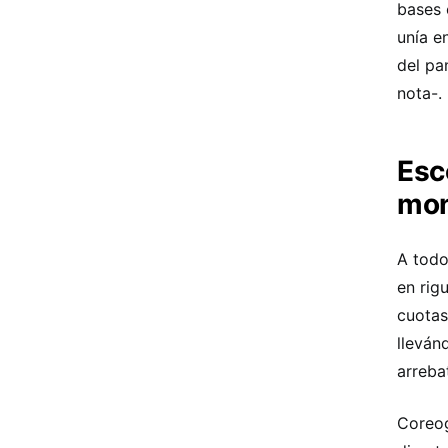
bases 
unía e
del pa
nota-.
Esc
mon
A todo
en rig
cuotas
lleván
arreba
Coreog