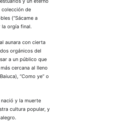
estuarios y un eterno
a colección de
obles (“Sácame a
la orgía final.
al aunara con cierta
idos orgánicos del
esar a un público que
más cercana al lleno
 Baiuca), “Como ye” o
 nació y la muerte
tra cultura popular, y
 alegro.