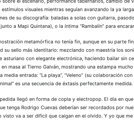
o sobre el escenario, performance tabernarios, cambio de v
e estímulos visuales mientras seguían avanzando la ya larg
nes de su discografía: baladas a solas con guitarra, pasod
 junto a Mapi Quintana), o la íntima “Rambalín” para encarar 
ostración metamórfica no tenía fin, aunque en su parte fin
ad su sello más identitario: mezclando con maestría los son
re asturiano con elegante electrónica, haciendo bailar sin c
 en masa al Tierno Galván, mostrando una estampa mucho 
la media entrada: “La playa”, “Veleno” (su colaboración con
nimal” es una secuencia de éxtasis perfectamente medida.
pedida llegó en forma de copla y electropop. El día en que
que tenga Rodrigo Cuevas deberían ser recordados por nues
o visto va a ser difícil que caigan en el olvido. Y yo que me