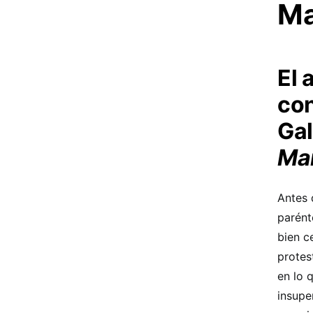
Ma
El 
con
Gal
Man
Antes 
parént
bien c
protes
en lo 
insupe