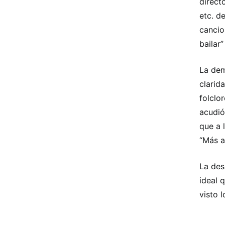
direct
etc. d
cancio
bailar”
La dem
clarid
folclo
acudió
que a 
“Más a
La des
ideal 
visto l