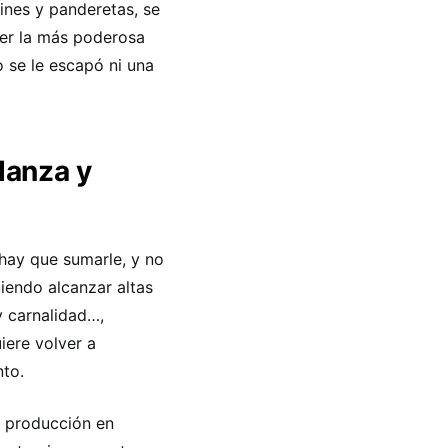
lines y panderetas, se
ser la más poderosa
 se le escapó ni una
danza y
hay que sumarle, y no
uiendo alcanzar altas
y carnalidad…,
iere volver a
nto.
 y producción en