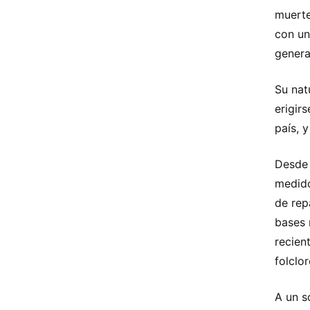
muerte
con un
genera
Su nat
erigir
país, 
Desde 
medido
de rep
bases 
recien
folclo
A un s