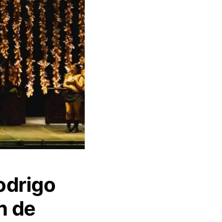
odrigo
n de