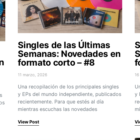
Singles de las Últimas
S
Semanas: Novedades en
S
n
formato corto – #8
f
11 marzo, 2026
16
Posted on
Po
Una recopilación de los principales singles
Un
y EPs del mundo independiente, publicados
y 
s
recientemente. Para que estés al día
re
os
mientras escuchas las novedades
mi
View Post
Vi