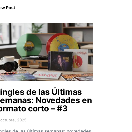
ew Post
ingles de las Últimas
emanas: Novedades en
ormato corto – #3
 octubre, 2025
sted on
ngles de las últimas semanas: novedades