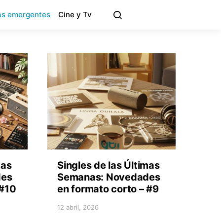
s emergentes
Cine y Tv
mas
Singles de las Últimas
des
Semanas: Novedades
 #10
en formato corto – #9
12 abril, 2026
Posted on