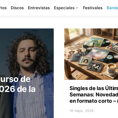
rtos
Discos
Entrevistas
Especiales
Festivales
Banda
urso de
026 de la
Singles de las Últi
Semanas: Noveda
en formato corto –
16 mayo, 2026
Posted on