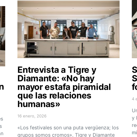
Entrevista a Tigre y
S
Diamante: «No hay
S
n
mayor estafa piramidal
f
que las relaciones
4 
humanas»
Po
Un
16 enero, 2026
y 
es
Posted on
re
s
«Los festivales son una puta vergüenza; los
mi
an
grupos somos cromos». Tigre y Diamante