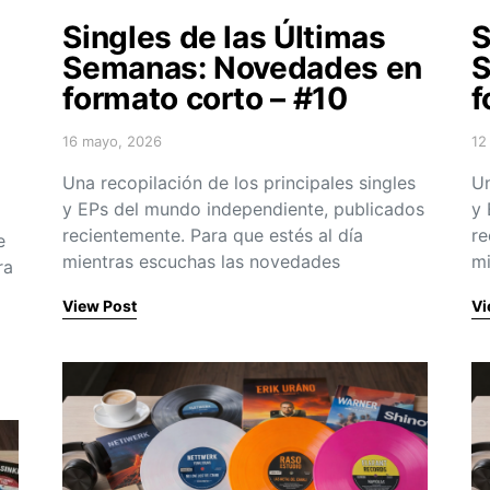
Singles de las Últimas
S
Semanas: Novedades en
S
formato corto – #10
f
16 mayo, 2026
12
Posted on
Po
Una recopilación de los principales singles
Un
y EPs del mundo independiente, publicados
y 
recientemente. Para que estés al día
re
e
mientras escuchas las novedades
mi
ra
View Post
Vi