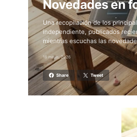
Novedades en fo
Una recopilación de los principa
independiente, publicados recie
mientras escuchas las novedade
16 mayo, 2026
Posted on
Share
Tweet