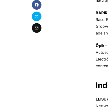
natura
BARIRI
Raso E
Groove
adelan
Öpik –
Autoed
Electr
contem
Ind
LEISUR
Nettwe