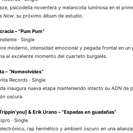
ze, psicodelia noventera y melancolía luminosa en el prim
Is Now
, su próximo álbum de estudio.
racia – “Pum Pum”
ndiente · Single
re moderno, intensidad emocional y pegada frontal en un
ma el excelente momento del cuarteto burgalés.
ta – “Nomeolvides”
rita Records · Single
da inaugura nueva etapa manteniendo intacto su ADN de 
ión oscura.
rippin’you] & Erik Urano – “Espadas en guadañas”
ipro · Single
electrónico, rap hermético y ambient oscuro en una alianz