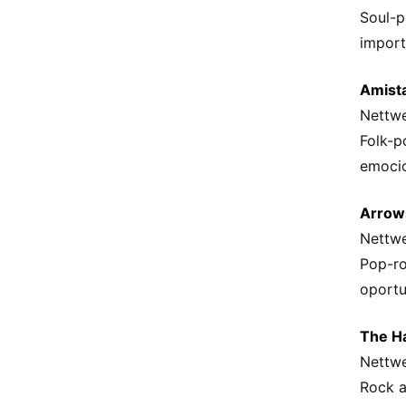
Soul-p
import
Amista
Nettwe
Folk-p
emocio
Arrows
Nettwe
Pop-ro
oportu
The Ha
Nettwe
Rock a