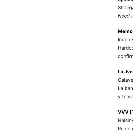
Shoega
Need 
Memoc
Indepe
Hardco
confir
La Jvn
Calave
La ban
y tens
VVV [T
Helsink
Ruido 