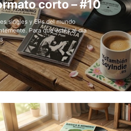
rmato corto – #10
les singles y EPs del mundo
ntemente. Para que estés al día
s