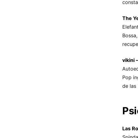
consta
The Ye
Elefan
Bossa,
recupe
vikini 
Autoed
Pop in
de las
Psi
Las Ro
Spinda