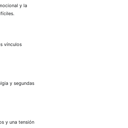
mocional y la
íciles.
os vínculos
algia y segundas
os y una tensión