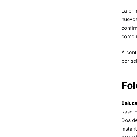
La pri
nuevos
confir
como i
A cont
por se
Fol
Baiuc
Raso E
Dos de
instan