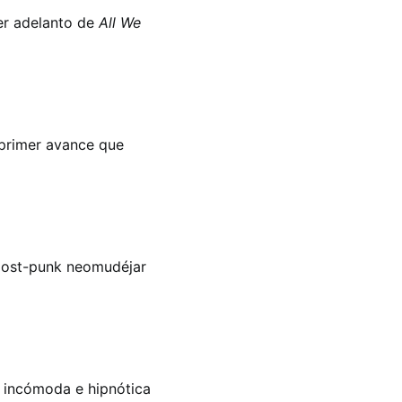
er adelanto de
All We
 primer avance que
post-punk neomudéjar
a incómoda e hipnótica