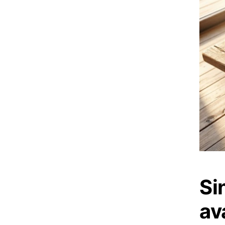
Si
av