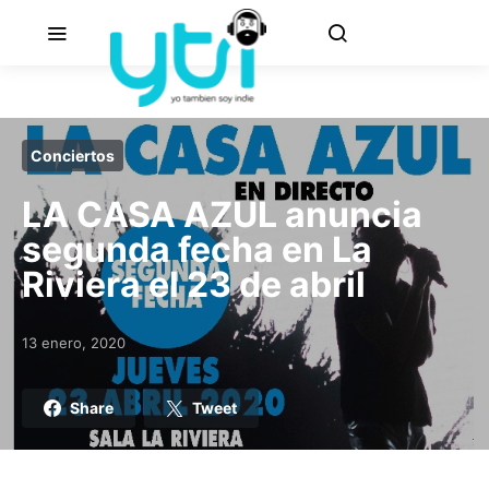
Conciertos
LA CASA AZUL anuncia
segunda fecha en La
Riviera el 23 de abril
13 enero, 2020
Posted on
Share
Tweet