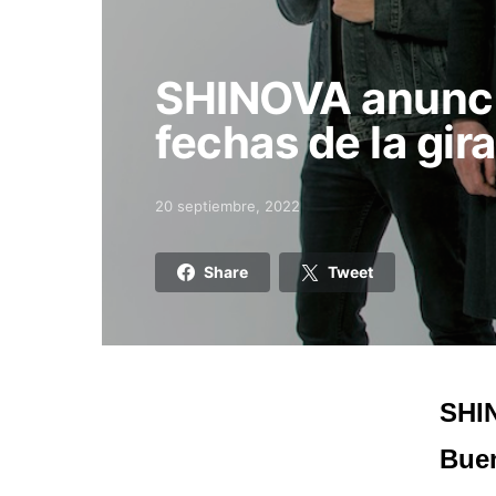
SHINOVA anunci
fechas de la gir
20 septiembre, 2022
Posted on
Share
Tweet
SHIN
Buen