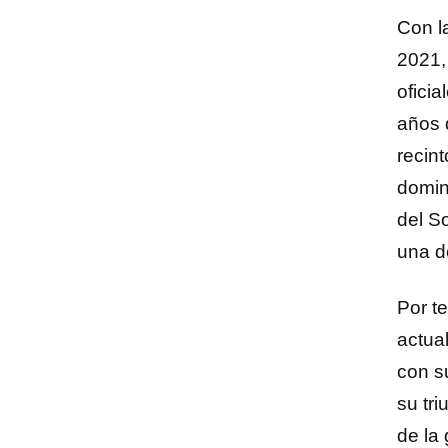
Con l
2021
ofici
años 
recin
doming
del S
una d
Por t
actua
con s
su tri
de la