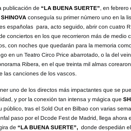
a publicación de
“LA BUENA SUERTE”
, en febrero
,
SHINOVA
conseguía su primer número uno en la li
ales españolas para, acto seguido, abrir con cuatro 
de conciertos en los que recorrieron más de medio c
tos, con noches que quedarán para la memoria como
o en un Teatro Circo Price abarrotado, o la del vein
onorama Ribera, en el que treinta mil almas corearo
e las canciones de los vascos.
ener uno de los directos más impactantes que se pued
lidad, y por la conexión tan intensa y mágica que
SH
u público, tras el Sold Out en Bilbao con varias sem
unfal paso por el Dcode Fest de Madrid, llega ahora e
 gira de
“LA BUENA SUERTE”,
donde despedián el