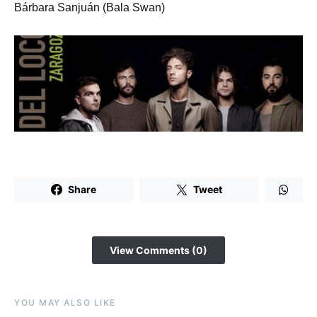
Bárbara Sanjuán (Bala Swan)
Share
Tweet
View Comments (0)
YOU MAY ALSO LIKE