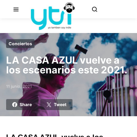
Conciertos
LA CASA AZUL vuelve a
los escenarios este 2021.
11 junio, 2021
Posted on
Share
Tweet