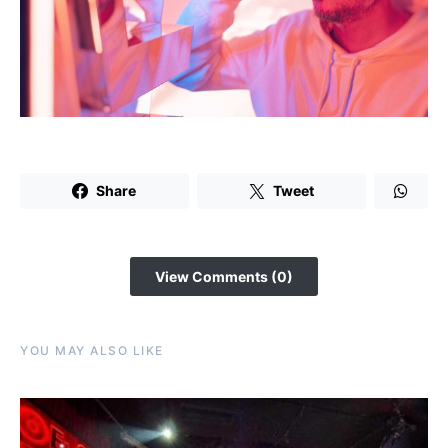
Share
Tweet
View Comments (0)
YOU MAY ALSO LIKE