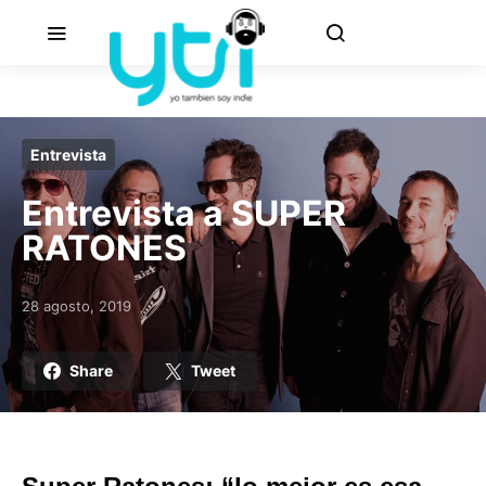
Entrevista
Entrevista a SUPER
RATONES
28 agosto, 2019
Posted on
Share
Tweet