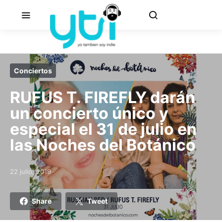
Conciertos
RUFUS T. FIREFLY darán
un concierto único y
especial el 31 de julio en
las Noches del Botánico
22 julio, 2019
Posted on
Share
Tweet