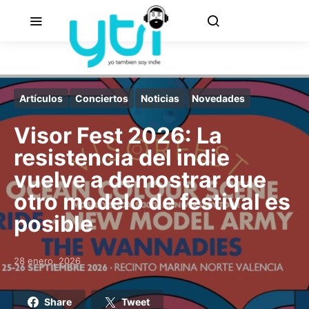
Artículos
Conciertos
Noticias
Novedades
Visor Fest 2026: La
resistencia del indie
vuelve a demostrar que
otro modelo de festival es
posible
28 enero, 2026
Posted on
Share
Tweet