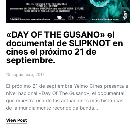
«DAY OF THE GUSANO» el
documental de SLIPKNOT en
cines el próximo 21 de
septiembre.
15 septiembre, 2017
Posted on
El próximo 21 de septiembre Yelmo Cines presenta a
nivel nacional «Day Of The Gusano», el documental
que muestra una de las actuaciones más históricas
de la mundialmente reconocida banda…
View Post