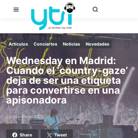
Artículos
Conciertos
Noticias
Novedades
Wednesday en Madrid:
Cuando el ‘country-gaze’
deja de ser una etiqueta
para convertirse en una
apisonadora
22 diciembre, 2025
Posted on
Share
Tweet