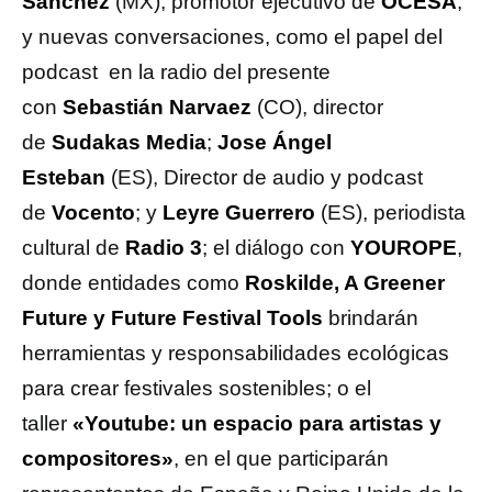
Sánchez
(MX), promotor ejecutivo de
OCESA
;
y nuevas conversaciones, como el papel del
podcast en la radio del presente
con
Sebastián Narvaez
(CO), director
de
Sudakas Media
;
Jose Ángel
Esteban
(ES), Director de audio y podcast
de
Vocento
; y
Leyre Guerrero
(ES), periodista
cultural de
Radio 3
; el diálogo con
YOUROPE
,
donde entidades como
Roskilde, A Greener
Future y Future Festival Tools
brindarán
herramientas y responsabilidades ecológicas
para crear festivales sostenibles; o el
taller
«Youtube: un espacio para artistas y
compositores»
, en el que participarán