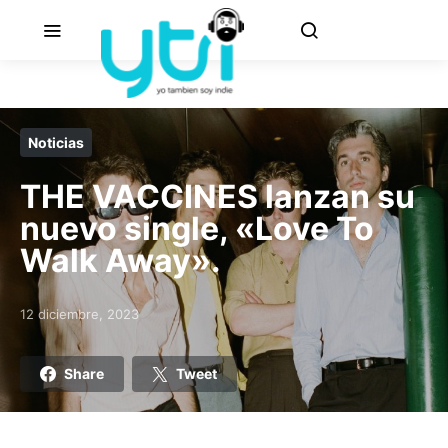
Noticias
THE VACCINES lanzan su
nuevo single, «Love To
Walk Away».
12 diciembre, 2023
Posted on
Share
Tweet