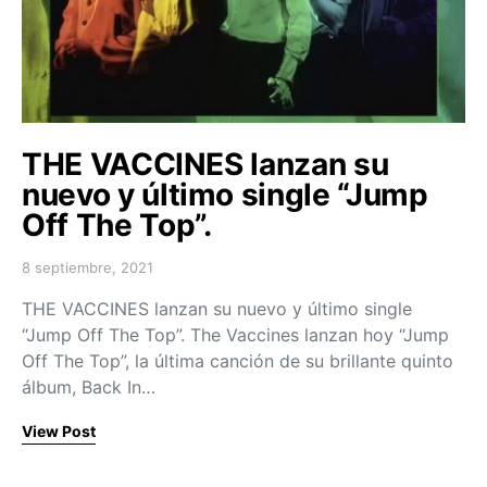
THE VACCINES lanzan su
nuevo y último single “Jump
Off The Top”.
8 septiembre, 2021
Posted on
THE VACCINES lanzan su nuevo y último single
“Jump Off The Top”. The Vaccines lanzan hoy “Jump
Off The Top”, la última canción de su brillante quinto
álbum, Back In…
View Post