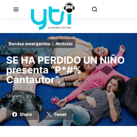
Bandas emergentes
Noticias
SE HA PERDIDO UN NIÑO
presenta “P*#%
Cantautor”.
14 enero, 2023
Posted on
Share
Tweet