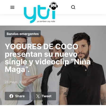
Bandas emergentes
YOGURES DE COCO
presentan su nuevo
single y videoclip “Niña
Maga”.
26 mayo, 2022
Posted on
Share
Tweet