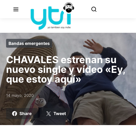
Bandas emergentes
CHAVALES estrenan su
nuevo single y vídeo «Ey,
que estoy aquí»
14 mayo, 2020
Posted on
Share
Tweet