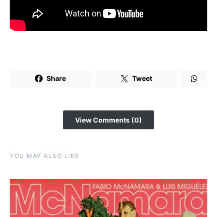
Share
Tweet
View Comments (0)
YOU MAY ALSO LIKE