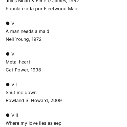
Jules Bihari & Elmore James, 1952
Popularizada por Fleetwood Mac
● V
A man needs a maid
Neil Young, 1972
● VI
Metal heart
Cat Power, 1998
● VII
Shut me down
Rowland S. Howard, 2009
● VIII
Where my love lies asleep