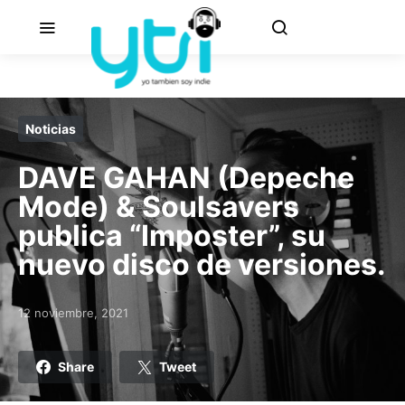
Noticias
DAVE GAHAN (Depeche
Mode) & Soulsavers
publica “Imposter”, su
nuevo disco de versiones.
12 noviembre, 2021
Posted on
Share
Tweet