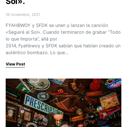
Sol».
16 noviembre, 2021
Posted on
FYAHBWOY y SFDK se unen y lanzan la canción
«Seguiré al Sol». Cuando terminaron de grabar “Todo
lo que Importa”, allá por
2014, Fyahbwoy y SFDK sabían que habían creado un
auténtico bombazo. Lo que…
View Post