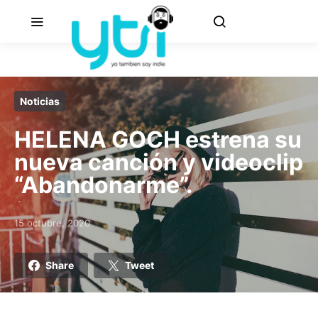
Noticias
HELENA GOCH estrena su
nueva canción y videoclip
“Abandonarme”.
15 octubre, 2020
Posted on
Share
Tweet