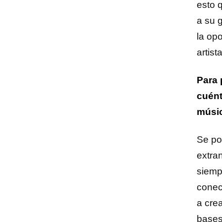
esto 
a su g
la op
artist
Para 
cuént
músi
Se po
extra
siemp
conec
a cre
bases