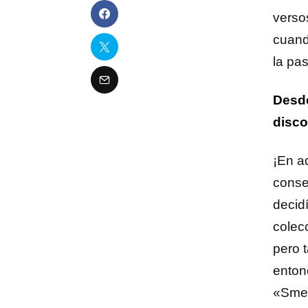
verso
cuand
la pas
Desde
disco
¡En a
conse
decid
colec
pero 
enton
«Smel