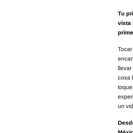
Tu pr
vista
prime
Tocar
encant
lleva
cosa 
toque
exper
un vi
Desde
Méxic