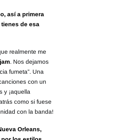
o, así a primera
 tienes de esa
que realmente me
jam
. Nos dejamos
ncia fumeta”. Una
s canciones con un
s y ¡aquella
atrás como si fuese
inidad con la banda!
Nueva Orleans,
por los estilos