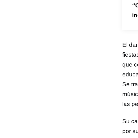
“C
in
El da
fiest
que c
educa
Se tra
músic
las p
Su ca
por s