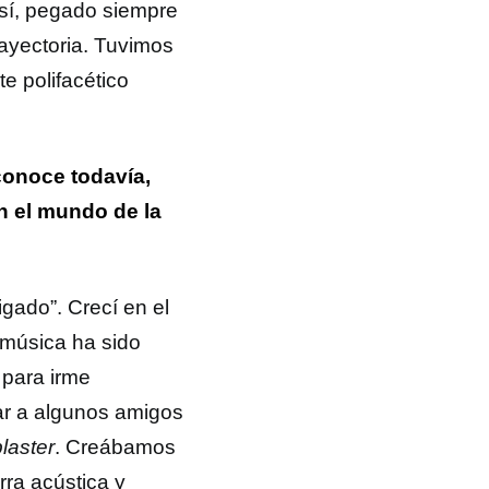
sí, pegado siempre
trayectoria. Tuvimos
e polifacético
conoce todavía,
n el mundo de la
gado”. Crecí en el
 música ha sido
 para irme
ar a algunos amigos
laster
. Creábamos
rra acústica y