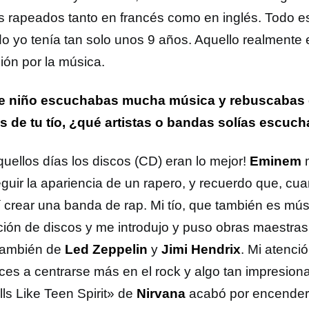
s rapeados tanto en francés como en inglés. Todo es
o yo tenía tan solo unos 9 años. Aquello realmente 
ión por la música.
 niño escuchabas mucha música y rebuscabas e
s de tu tío, ¿qué artistas o bandas solías escuch
quellos días los discos (CD) eran lo mejor!
Eminem
m
guir la apariencia de un rapero, y recuerdo que, cuan
í crear una banda de rap. Mi tío, que también es mús
ción de discos y me introdujo y puso obras maestra
también de
Led Zeppelin
y
Jimi Hendrix
. Mi atenc
ces a centrarse más en el rock y algo tan impresion
ls Like Teen Spirit» de
Nirvana
acabó por encender 