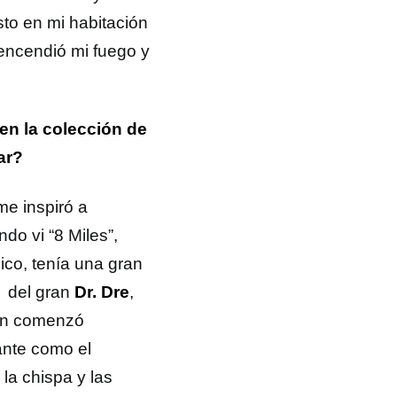
to en mi habitación
encendió mi fuego y
n la colección de
ar?
e inspiró a
do vi “8 Miles”,
ico, tenía una gran
s del gran
Dr. Dre
,
ión comenzó
ante como el
la chispa y las