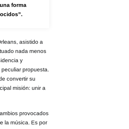
 una forma
nocidos”.
leans, asistido a
actuado nada menos
sidencia y
 peculiar propuesta.
de convertir su
ipal misión: unir a
 Cambios provocados
e la música. Es por