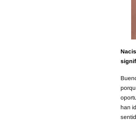
Nacis
signi
Bueno
porqu
oport
han id
senti