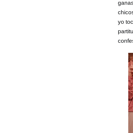
ganas
chico
yo to
parti
confes