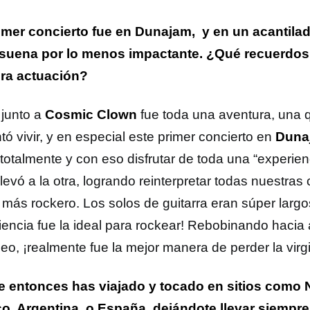
imer concierto fue en Dunajam, y en un acantilad
 suena por lo menos impactante. ¿Qué recuerdos
ra actuación?
 junto a
Cosmic Clown
fue toda una aventura, una 
ó vivir, y en especial este primer concierto en
Duna
r totalmente y con eso disfrutar de toda una “experie
llevó a la otra, logrando reinterpretar todas nuestra
 más rockero. Los solos de guitarra eran súper largo
iencia fue la ideal para rockear! Rebobinando hacia 
deo, ¡realmente fue la mejor manera de perder la virg
 entonces has viajado y tocado en sitios como 
o, Argentina, o España, dejándote llevar siempre 