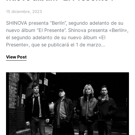
15 diciembre, 2023
Posted on
SHINOVA presenta “Berlín”, segundo adelanto de su
nuevo álbum “El Presente”. Shinova presenta «Berlín»,
el segundo adelanto de su nuevo álbum «El
Presente», que se publicará el 1 de marzo…
View Post