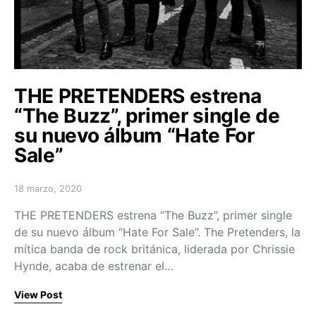
THE PRETENDERS estrena
“The Buzz”, primer single de
su nuevo álbum “Hate For
Sale”
18 marzo, 2020
Posted on
THE PRETENDERS estrena “The Buzz”, primer single
de su nuevo álbum “Hate For Sale”. The Pretenders, la
mítica banda de rock británica, liderada por Chrissie
Hynde, acaba de estrenar el…
View Post