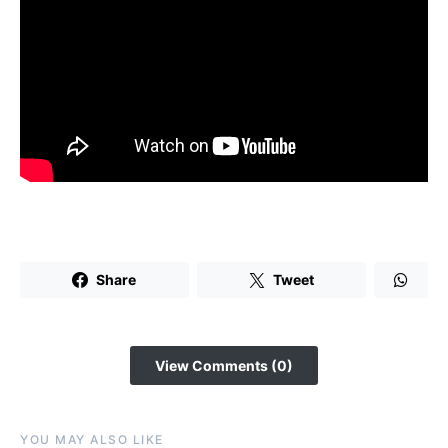
Share
Tweet
View Comments (0)
YOU MAY ALSO LIKE