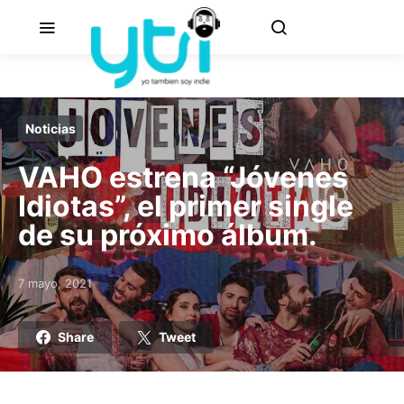
Noticias
VAHO estrena “Jóvenes
Idiotas”, el primer single
de su próximo álbum.
7 mayo, 2021
Posted on
Share
Tweet