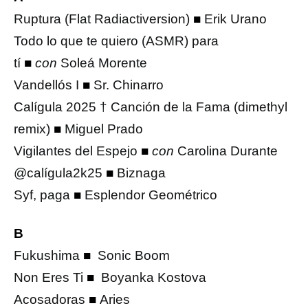
Ruptura (Flat Radiactiversion)
■
Erik Urano
Todo lo que te quiero (ASMR) para
tí
■
con
Soleá Morente
Vandellós I
■
Sr. Chinarro
Calígula 2025 † Canción de la Fama (dimethyl
remix)
■
Miguel Prado
Vigilantes del Espejo
■
con
Carolina Durante
@calígula2k25
■
Biznaga
Syf, paga
■
Esplendor Geométrico
B
Fukushima
■
Sonic Boom
Non Eres Ti
■
Boyanka Kostova
Acosadoras
■
Aries