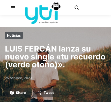
Noticias
LUIS FERCÁN lanza su
nuevo single «tu recuerdo
(verde otoño)».
25 octubre, 2023
Posted on
Share
Tweet