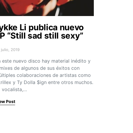
ykke Li publica nuevo
P “Still sad still sexy”
 julio, 2019
sted on
 este nuevo disco hay material inédito y
mixes de algunos de sus éxitos con
ltiples colaboraciones de artistas como
rillex y Ty Dolla $ign entre otros muchos.
 vocalista,…
ew Post