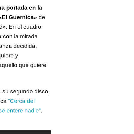
a portada en la
 «El Guernica»
de
é». En el cuadro
a con la mirada
anza decidida,
uiere y
aquello que quiere
á su segundo disco,
aca
“Cerca del
se entere nadie”
.