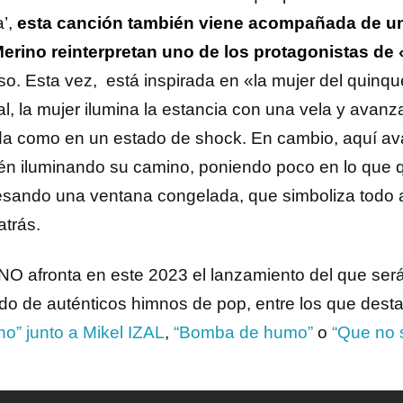
a’,
esta canción también viene acompañada de un
erino reinterpretan uno de los protagonistas de
so. Esta vez, está inspirada en «la mujer del quinqu
al, la mujer ilumina la estancia con una vela y avanz
da como en un estado de shock. En cambio, aquí av
én iluminando su camino, poniendo poco en lo que q
esando una ventana congelada, que simboliza todo 
atrás.
O afronta en este 2023 el lanzamiento del que ser
do de auténticos himnos de pop, entre los que dest
no” junto a Mikel IZAL
,
“Bomba de humo”
o
“Que no 