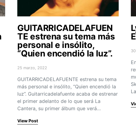
GUITARRICADELAFUEN
L
n
TE estrena su tema más
E
personal e insólito,
“Quien encendió la luz”.
30
Po
En
25 marzo, 2022
re
Posted on
mú
GUITARRICADELAFUENTE estrena su tema
Sk
más personal e insólito, “Quien encendió la
La
luz”. Guitarricadelafuente acaba de estrenar
el primer adelanto de lo que será La
Vi
Cantera, su primer álbum que verá…
View Post