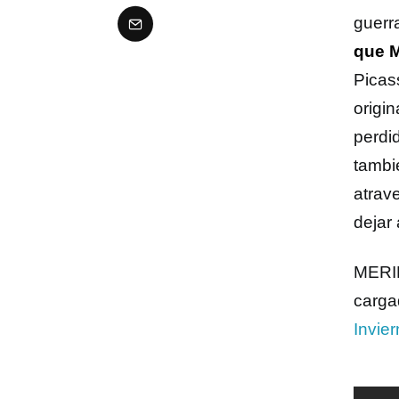
guerr
que M
Picas
origin
perdi
tambi
atrav
dejar 
MERIN
carga
Invier