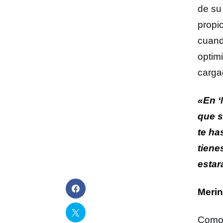
de su
propi
cuand
optim
carga
«En ‘
que s
te ha
tiene
estar
Meri
Como 