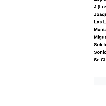
J (Lo
Joaq
Las 
Ment
Migue
Soleá
Soni
Sr. C