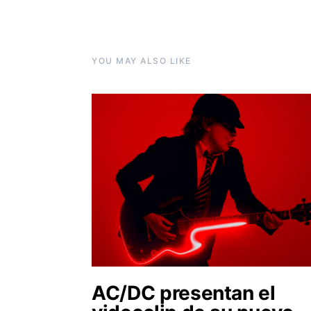
YOU MAY ALSO LIKE
AC/DC presentan el