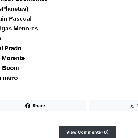
sPlanetas)
uin Pascual
Ligas Menores
a
l Prado
 Morente
c Boom
hinarro
Share
View Comments (0)