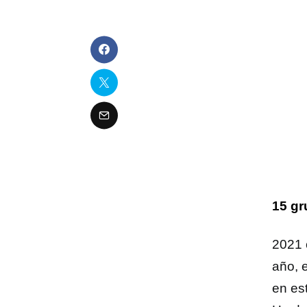
15 gr
2021 
año, 
en es