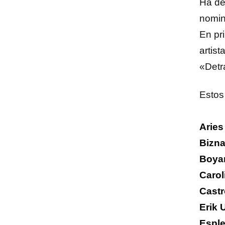
Ha de
nomin
En pr
artist
«Detr
Estos 
Aries
Bizn
Boya
Carol
Castr
Erik 
Espl