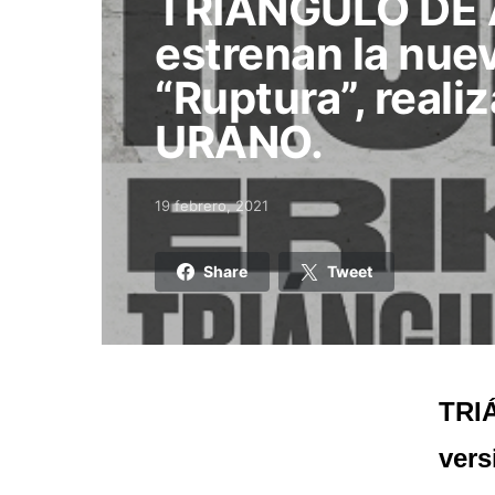
TRIÁNGULO DE
estrenan la nue
“Ruptura”, reali
URANO.
19 febrero, 2021
Posted on
Share
Tweet
TRI
vers