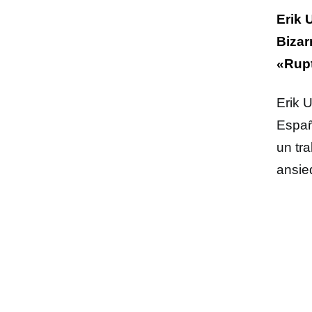
Erik 
Bizar
«Rup
Erik U
Españ
un tra
ansie