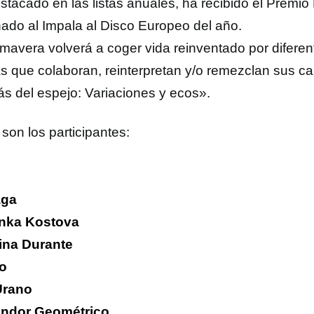
stacado en las listas anuales, ha recibido el Premio
ado al Impala al Disco Europeo del año.
imavera volverá a coger vida reinventado por diferen
as que colaboran, reinterpretan y/o remezclan sus can
ás del espejo: Variaciones y ecos».
son los participantes:
aga
nka Kostova
ina Durante
o
Urano
endor Geométrico