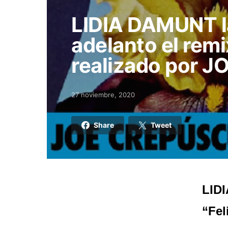
LIDIA DAMUNT l
adelanto el remi
realizado por 
27 noviembre, 2020
Posted on
Share
Tweet
LIDI
“Fel