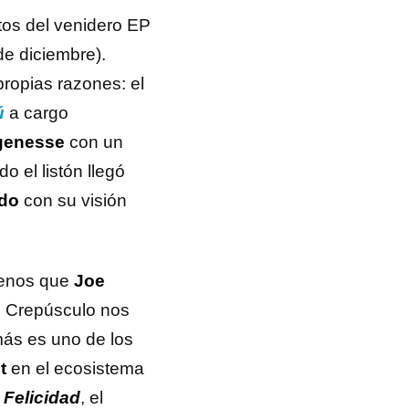
ntos del venidero EP
de diciembre).
ropias razones: el
ú
a cargo
genesse
con un
o el listón llegó
ido
con su visión
menos que
Joe
. Crepúsculo nos
más es uno de los
nt
en el ecosistema
e
Felicidad
, el