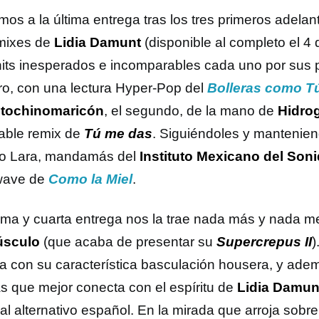
mos a la última entrega tras los tres primeros adela
mixes de
Lidia Damunt
(disponible al completo el 4 
hits inesperados e incomparables cada uno por sus p
ro, con una lectura Hyper-Pop del
Bolleras como T
tochinomaricón
, el segundo, de la mano de
Hidro
able remix de
Tú me das
. Siguiéndoles y manteniend
o Lara, mandamás del
Instituto Mexicano del Son
wave de
Como la Miel
.
tima y cuarta entrega nos la trae nada más y nada 
úsculo
(que acaba de presentar su
Supercrepus II
)
na con su característica basculación housera, y ade
tas que mejor conecta con el espíritu de
Lidia Damu
al alternativo español. En la mirada que arroja sobr