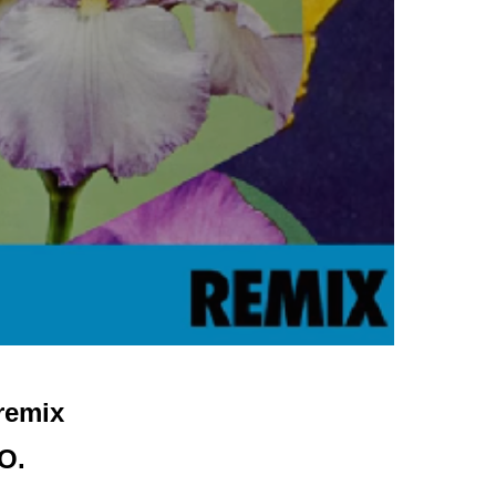
remix
O.