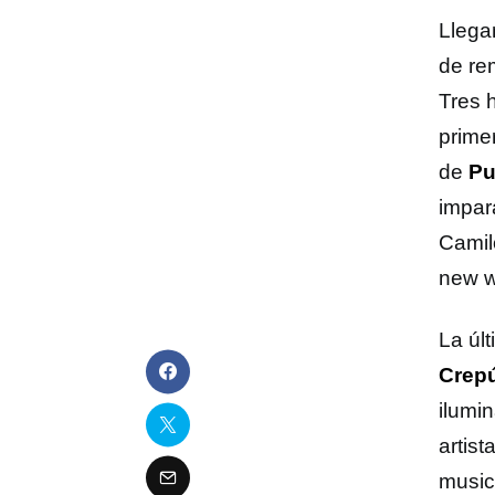
Llega
de re
Tres 
prime
de
Pu
impar
Camil
new 
La úl
Crep
ilumi
artis
music