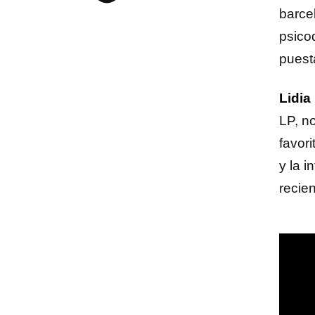
barce
psico
puest
Lidia
LP, n
favori
y la 
recien