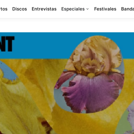
rtos
Discos
Entrevistas
Especiales
Festivales
Banda