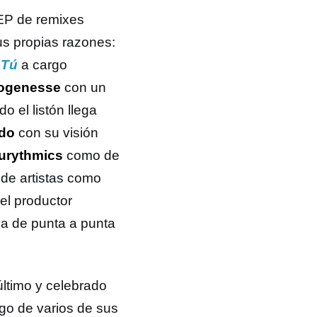
 EP de remixes
us propias razones:
 Tú
a cargo
ogenesse
con un
o el listón llega
ido
con su visión
urythmics
como de
 de artistas como
el productor
va de punta a punta
ltimo y celebrado
go de varios de sus