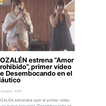
OZALÉN estrena “Amor
rohibido”, primer vídeo
e Desembocando en el
áutico
 octubre, 2019
sted on
ZALÉN estrenaba ayer el primer vídeo
 su nuevo proyecto “Desembocando en