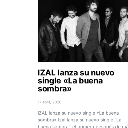
IZAL lanza su nuevo
single «La buena
sombra»
17 abril, 2020
Posted on
IZAL lanza su nuevo single «La buena
sombra» Izal lanza su nuevo single “La
buena sombra”, el primero después de m