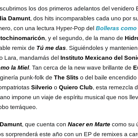
scubrimos los dos primeros adelantos del venidero
dia Damunt
, dos hits incomparables cada uno por s
imero, con una lectura Hyper-Pop del
Bolleras como
tochinomaricón
, y el segundo, de la mano de
Hidr
able remix de
Tú me das
. Siguiéndoles y manteniend
o Lara, mandamás del
Instituto Mexicano del Son
mo la Miel
. Tan cerca de la new wave brillante de
E
aginería punk-folk de
The Slits
o del baile encendido
ompatriotas
Silverio
o
Quiero Club
, esta remezcla d
ano impone un viaje de espíritu musical que nos lle
lobo terráqueo.
 Damunt
, que cuenta con
Nacer en Marte
como su ú
os sorprenderá este año con un EP de remixes a car