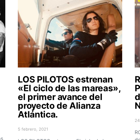
LOS PILOTOS estrenan
R
«El ciclo de las mareas»,
P
el primer avance del
d
proyecto de Alianza
N
Atlántica.
24
Po
5 febrero, 2021
Posted on
RO
ás
de