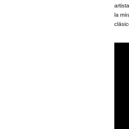
artist
la mi
clásic