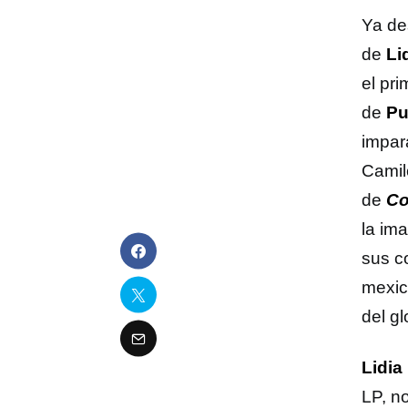
Ya de
de
Li
el pr
de
Pu
impar
Camil
de
Co
la im
sus c
mexic
del g
Lidia
LP, n