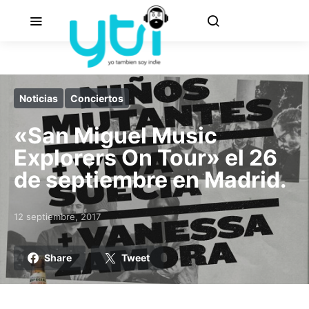
Noticias
Conciertos
«San Miguel Music
Explorers On Tour» el 26
de septiembre en Madrid.
12 septiembre, 2017
Posted on
Share
Tweet