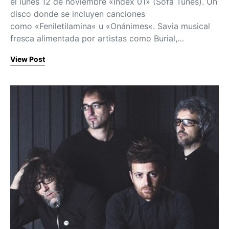
el lunes 12 de noviembre «Index 01» (Sofa Tunes). Un
disco donde se incluyen canciones
como «Feniletilamina« u «Onánimes«. Savia musical
fresca alimentada por artistas como Burial,…
View Post