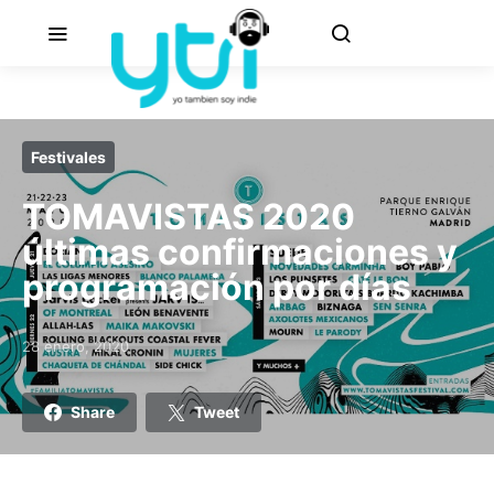
Festivales
TOMAVISTAS 2020
últimas confirmaciones y
programación por días
28 enero, 2020
Posted on
Share
Tweet