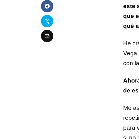
este 
que e
qué a
He cr
Vega,
con l
Ahora
de es
Me as
repet
para 
si no