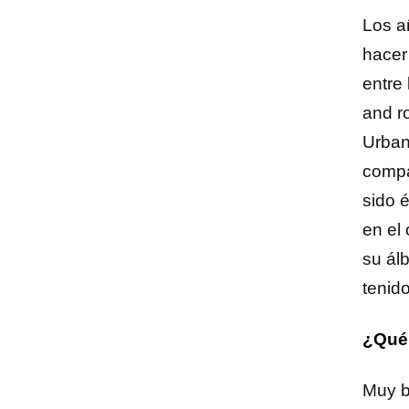
Los a
hacer
entre
and r
Urban
compa
sido 
en el
su ál
tenido
¿Qué
Muy b