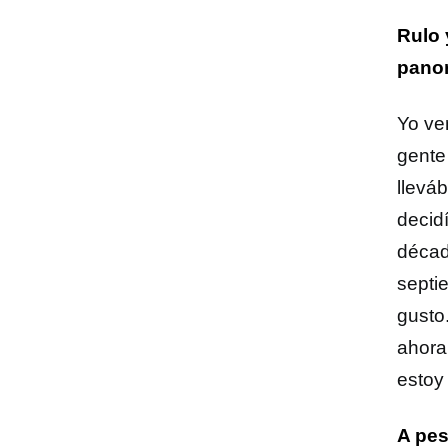
Rulo 
panor
Yo ve
gente
llevá
decid
décad
septi
gusto
ahora
estoy
A pes