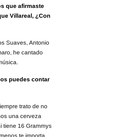
os que afirmaste
ue Villareal, ¿Con
os Suaves, Antonio
maro, he cantado
música.
os puedes contar
iempre trato de no
mos una cerveza
 si tiene 16 Grammys
 menos te importa