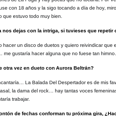
se con 18 años y la sigo tocando a día de hoy, miro
o que estuvo todo muy bien.
 nos dejas con la intriga, si tuvieses que repetir 
o hacer un disco de duetos y quiero reivindicar que
 me gustaría hacer alguna que no fuese tan himn
e otra vez en dueto con Aurora Beltrán?
cantaría… La Balada Del Despertador es de mis favo
asal, la dama del rock… hay tantas voces femenina
aría trabajar.
ntón de fechas conforman tu próxima gira, ¿Ha