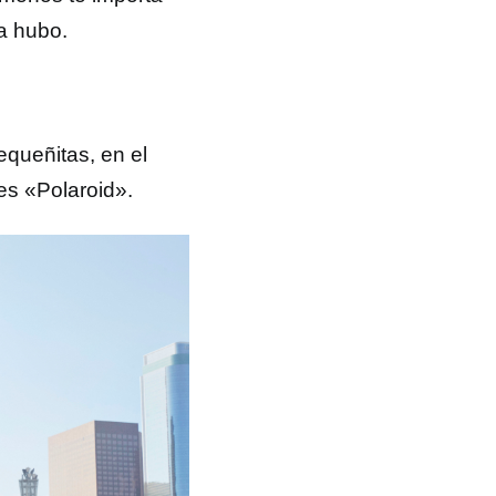
la hubo.
equeñitas, en el
es «Polaroid».