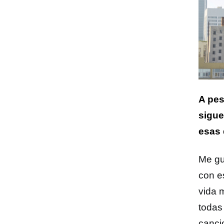
A pes
sigue
esas 
Me gu
con e
vida 
todas
canci