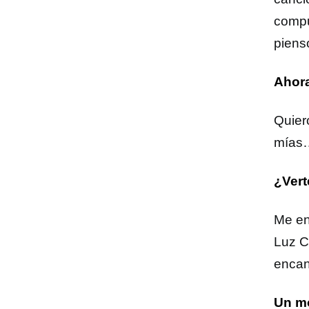
compu
piens
Ahora
Quier
mías…
¿Vert
Me en
Luz C
encant
Un mo