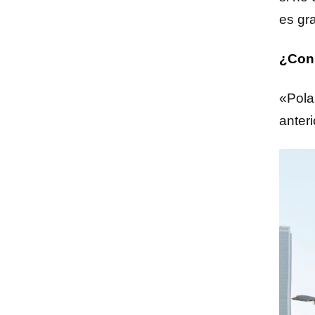
es gra
¿Con 
«Pola
anter