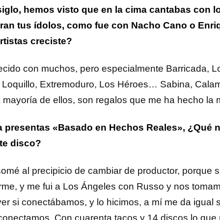
siglo, hemos visto que en la cima cantabas con l
ran tus ídolos, como fue con Nacho Cano o Enriq
rtistas creciste?
ecido con muchos, pero especialmente Barricada, L
 Loquillo, Extremoduro, Los Héroes… Sabina, Cala
a mayoría de ellos, son regalos que me ha hecho la 
 presentas «Basado en Hechos Reales», ¿Qué n
te disco?
omé al precipicio de cambiar de productor, porque s
irme, y me fui a Los Ángeles con Russo y nos toma
ver si conectábamos, y lo hicimos, a mí me da igual
 conectamos. Con cuarenta tacos y 14 discos lo que