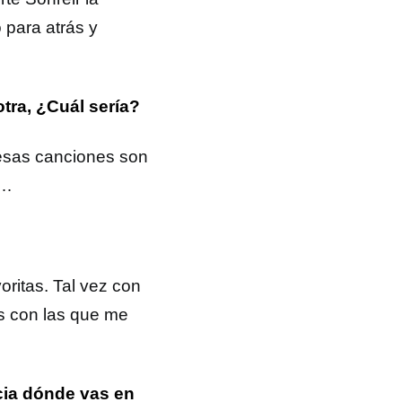
 para atrás y
otra, ¿Cuál sería?
 esas canciones son
o…
ritas. Tal vez con
s con las que me
cia dónde vas en