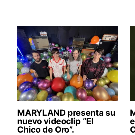
MARYLAND presenta su
M
nuevo videoclip “El
e
Chico de Oro”.
C