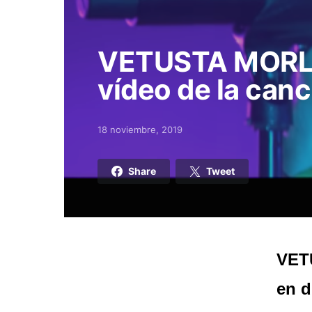
VETUSTA MORLA
vídeo de la canc
18 noviembre, 2019
Posted on
Share
Tweet
VET
en d