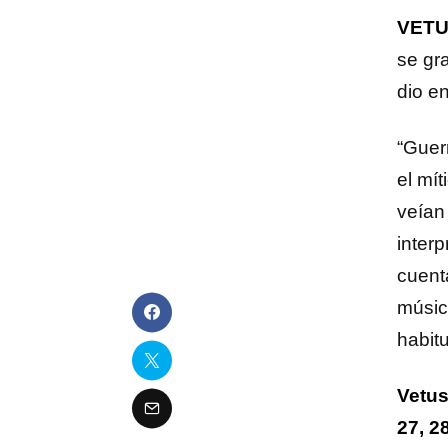
VETU
se gr
dio e
“Guer
el mít
veían
inter
cuent
músic
habit
Vetus
27, 2