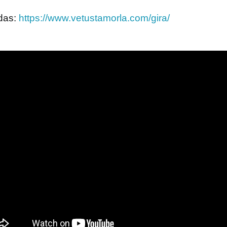
das:
https://www.vetustamorla.com/gira/