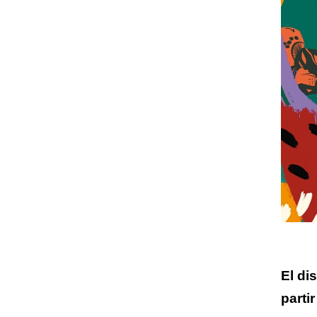
El di
parti