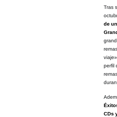
Tras 
octub
de un
Grand
grand
remas
viaje»
perfil
remas
duran
Ademá
Éxito
CDs y