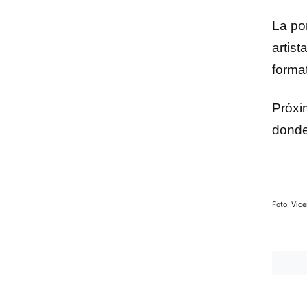
La po
artist
forma
Próxi
donde
Foto: Vic