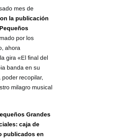
pasado mes de
on la publicación
Pequeños
rmado por los
o, ahora
 gira «El final del
pia banda en su
poder recopilar,
tro milagro musical
equeños Grandes
iales: caja de
no publicados en