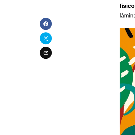
físic
lámin