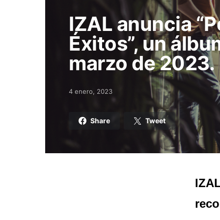
IZAL anuncia “
Éxitos”, un álbu
marzo de 2023.
4 enero, 2023
Posted on
Share
Tweet
IZAL
reco