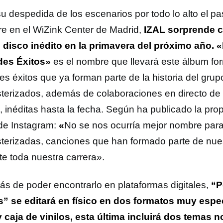
su despedida de los escenarios por todo lo alto el 
re en el WiZink Center de Madrid,
IZAL sorprende c
 disco inédito en la primavera del próximo año.
«
es Éxitos»
es el nombre que llevará este álbum fo
es éxitos que ya forman parte de la historia del grup
terizados, además de colaboraciones en directo de la
, inéditas hasta la fecha.
Según ha publicado la pro
 de Instagram:
«
No se nos ocurría mejor nombre para 
terizadas, canciones que han formado parte de nues
te toda nuestra carrera».
s de poder encontrarlo en plataformas digitales,
“P
s” se editará en físico en dos formatos muy espec
 caja de vinilos, esta última incluirá dos temas 