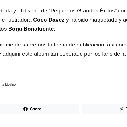
rtada y el diseño de “Pequeños Grandes Éxitos” corr
a e ilustradora
Coco Dávez
y ha sido maquetado y a
tos
Borja Bonafuente
.
mamente sabremos la fecha de publicación, así como 
 adquirir este álbum tan esperado por los fans de l
ente Modino
Share