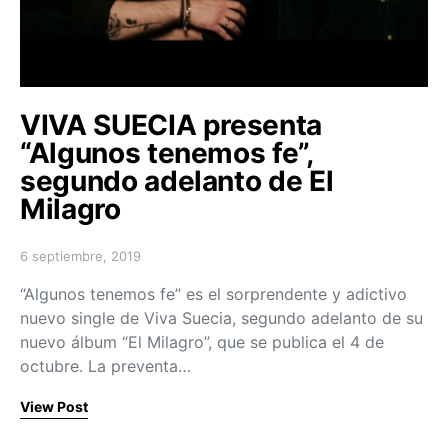
VIVA SUECIA presenta
“Algunos tenemos fe”,
segundo adelanto de El
Milagro
6 septiembre, 2019
Posted on
“Algunos tenemos fe” es el sorprendente y adictivo
nuevo single de Viva Suecia, segundo adelanto de su
nuevo álbum “El Milagro”, que se publica el 4 de
octubre. La preventa…
View Post