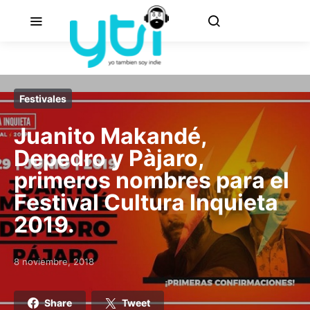
Festivales
Juanito Makandé,
Depedro y Pàjaro,
primeros nombres para el
Festival Cultura Inquieta
2019.
8 noviembre, 2018
Posted on
Share
Tweet