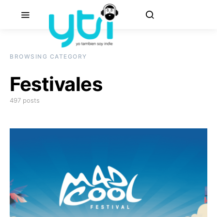
BROWSING CATEGORY
Festivales
497 posts