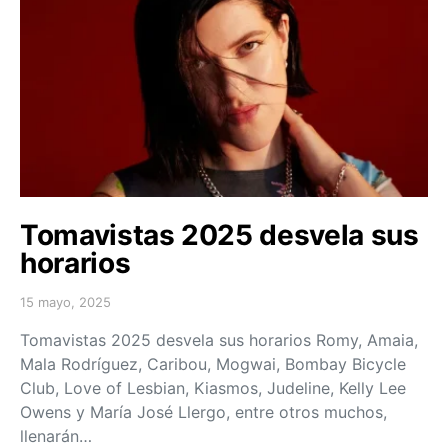
Tomavistas 2025 desvela sus
horarios
15 mayo, 2025
Posted on
Tomavistas 2025 desvela sus horarios Romy, Amaia,
Mala Rodríguez, Caribou, Mogwai, Bombay Bicycle
Club, Love of Lesbian, Kiasmos, Judeline, Kelly Lee
Owens y María José Llergo, entre otros muchos,
llenarán…