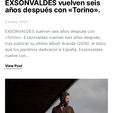
EXSONVALDES vuelven seis
años después con «Torino».
2 enero, 2023
Posted on
EXSONVALDES vuelven seis años después con
«Torino». Exsonvaldes vuelven seis años después,
tras publicar su último álbum Aranda (2016), el disco
que los parisinos dedicaron a España, Exsonvaldes
vuelve con…
View Post