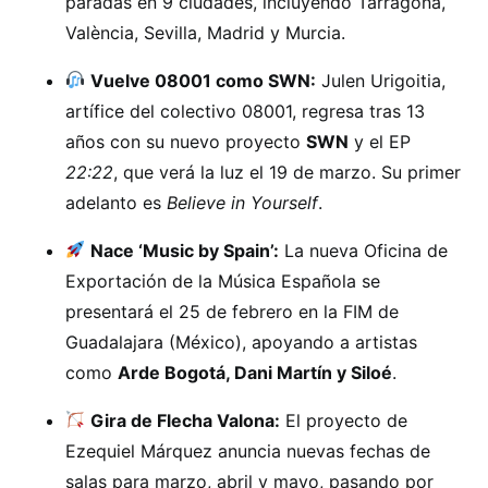
paradas en 9 ciudades, incluyendo Tarragona,
València, Sevilla, Madrid y Murcia.
Vuelve 08001 como SWN:
Julen Urigoitia,
artífice del colectivo 08001, regresa tras 13
años con su nuevo proyecto
SWN
y el EP
22:22
, que verá la luz el 19 de marzo. Su primer
adelanto es
Believe in Yourself
.
Nace ‘Music by Spain’:
La nueva Oficina de
Exportación de la Música Española se
presentará el 25 de febrero en la FIM de
Guadalajara (México), apoyando a artistas
como
Arde Bogotá, Dani Martín y Siloé
.
Gira de Flecha Valona:
El proyecto de
Ezequiel Márquez anuncia nuevas fechas de
salas para marzo, abril y mayo, pasando por