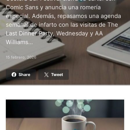
Comic Sans y anuncia una romería
especial. Además, repasamos una agenda
semanal de infarto con las visitas de The
Last Dinner Party, Wednesday y AA
Williams…
15 febrero, 2026
Posted on
Share
Tweet