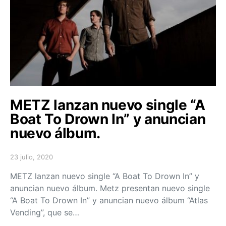
METZ lanzan nuevo single “A
Boat To Drown In” y anuncian
nuevo álbum.
23 julio, 2020
Posted on
METZ lanzan nuevo single “A Boat To Drown In” y
anuncian nuevo álbum. Metz presentan nuevo single
“A Boat To Drown In” y anuncian nuevo álbum “Atlas
Vending”, que se…