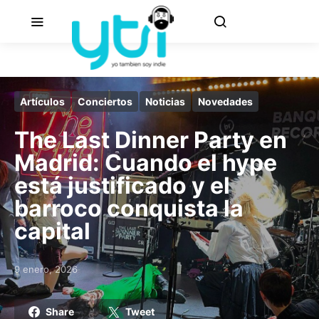
Artículos
Conciertos
Noticias
Novedades
The Last Dinner Party en
Madrid: Cuando el hype
está justificado y el
barroco conquista la
capital
9 enero, 2026
Posted on
Share
Tweet