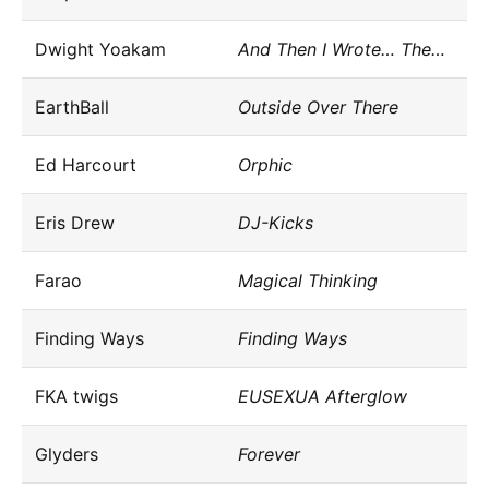
Dwight Yoakam
And Then I Wrote… The…
EarthBall
Outside Over There
Ed Harcourt
Orphic
Eris Drew
DJ-Kicks
Farao
Magical Thinking
Finding Ways
Finding Ways
FKA twigs
EUSEXUA Afterglow
Glyders
Forever