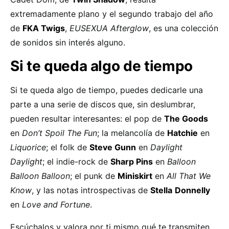
extremadamente plano y el segundo trabajo del año
de
FKA Twigs
,
EUSEXUA Afterglow
, es una colección
de sonidos sin interés alguno.
Si te queda algo de tiempo
Si te queda algo de tiempo, puedes dedicarle una
parte a una serie de discos que, sin deslumbrar,
pueden resultar interesantes: el pop de
The Goods
en
Don’t Spoil The Fun
; la melancolía de
Hatchie
en
Liquorice
; el folk de
Steve Gunn
en
Daylight
Daylight
; el indie-rock de
Sharp Pins
en
Balloon
Balloon Balloon
; el punk de
Miniskirt
en
All That We
Know
, y las notas introspectivas de
Stella
Donnelly
en
Love and Fortune
.
Escúchalos y valora por ti mismo qué te transmiten.