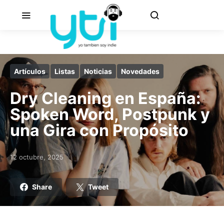
Artículos
Listas
Noticias
Novedades
Dry Cleaning en España:
Spoken Word, Postpunk y
una Gira con Propósito
12 octubre, 2025
Posted on
Share
Tweet