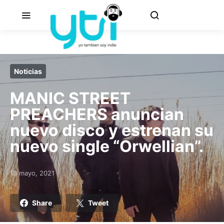
Noticias
MANIC STREET
PREACHERS anuncian
nuevo disco y estrenan su
nuevo single “Orwellian”.
18 mayo, 2021
Posted on
Share
Tweet