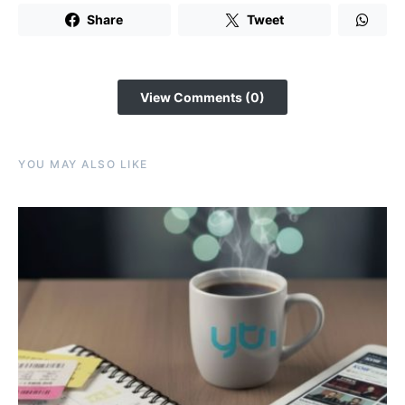
Share
Tweet
View Comments (0)
YOU MAY ALSO LIKE