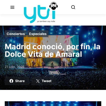
Conciertos
Especiales
Madrid conoció, por fin, la
Dolce Vita de Amaral
21 julio, 2025
Posted on
Share
Tweet