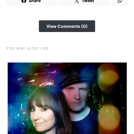
Share
Tweet
View Comments (0)
YOU MAY ALSO LIKE