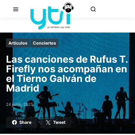
Artículos
Conciertos
Las canciones de Rufus T.
Firefly nos acompañan en
el Tierno Galván de
Madrid
24 junio, 2025
Posted on
Share
Tweet