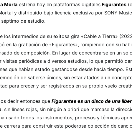
a Morla
estrena hoy en plataformas digitales
Figurantes
(e
Mortal y distribuido bajo licencia exclusiva por SONY Music
 séptimo de estudio.
e los intermedios de su exitosa gira «Cable a Tierra» (202
ó en la grabación de «Figurantes», rompiendo con su habi
sado de composición. En lugar de concentrarse en un solo
ar visitas periódicas a diversos estudios, lo que permitió d
nes que habían estado gestándose desde hacía tiempo. Es
 emoción de saberse únicos, sin estar atados a un concept
ertad para crecer y ser registrados en su propio vuelo creati
os decir entonces que
Figurantes es un disco de una libe
e
, sin líneas rojas, sin ningún a priori que marcase la direcc
ha usado todos los instrumentos, procesos y técnicas apr
e carrera para construir esta poderosa colección de canci