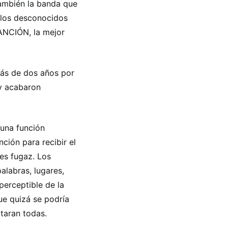
también la banda que
llos desconocidos
CANCIÓN, la mejor
más de dos años por
 y acabaron
 una función
nción para recibir el
es fugaz. Los
alabras, lugares,
perceptible de la
ue quizá se podría
ltaran todas.