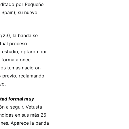
ditado por Pequeño
 Spain), su nuevo
2/23), la banda se
tual proceso
 estudio, optaron por
ar forma a once
tos temas nacieron
o previo, reclamando
vo.
rtad formal muy
ión a seguir. Vetusta
endidas en sus más 25
ones. Aparece la banda