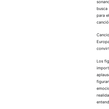
sonand
busca 
para e
canció
Cancio
Europa
convir
Los fi
import
aplaus
figura
emocio
realid
entend