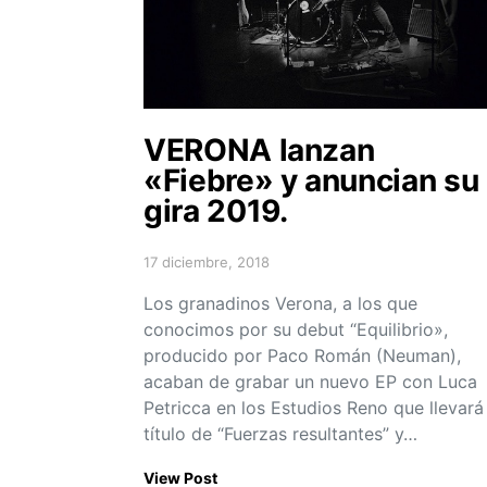
VERONA lanzan
«Fiebre» y anuncian su
gira 2019.
17 diciembre, 2018
Posted on
Los granadinos Verona, a los que
conocimos por su debut “Equilibrio»,
producido por Paco Román (Neuman),
acaban de grabar un nuevo EP con Luca
Petricca en los Estudios Reno que llevará 
título de “Fuerzas resultantes” y…
View Post