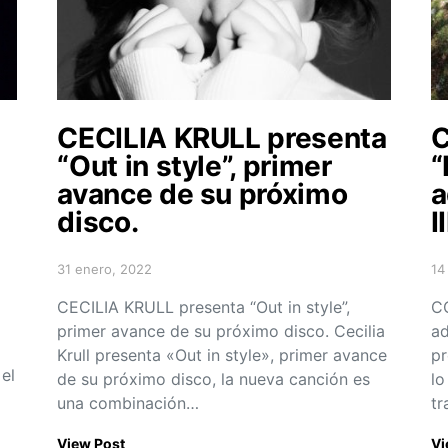
CECILIA KRULL presenta
C
“Out in style”, primer
“
avance de su próximo
a
disco.
II
31 enero, 2022
14
Posted on
Po
CECILIA KRULL presenta “Out in style”,
CO
primer avance de su próximo disco. Cecilia
ad
Krull presenta «Out in style», primer avance
pr
el
de su próximo disco, la nueva canción es
lo
una combinación…
tr
View Post
Vi