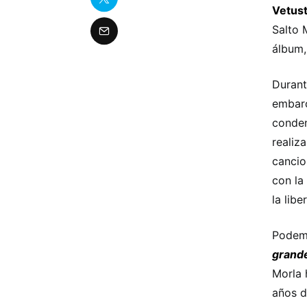
Vetust
Salto 
álbum,
Durant
embarc
conden
realiz
cancio
con la
la lib
Podem
grand
Morla 
años d