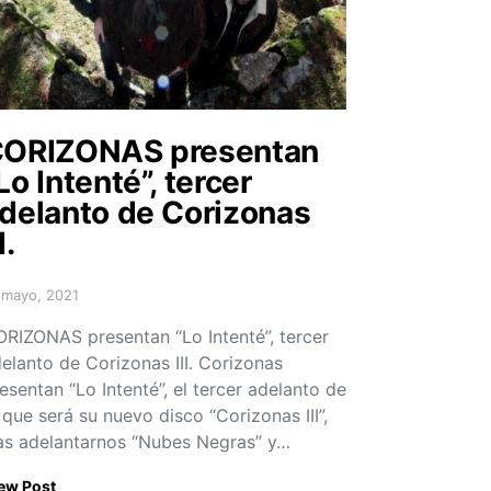
ORIZONAS presentan
Lo Intenté”, tercer
delanto de Corizonas
I.
 mayo, 2021
sted on
RIZONAS presentan “Lo Intenté”, tercer
elanto de Corizonas III. Corizonas
esentan “Lo Intenté”, el tercer adelanto de
 que será su nuevo disco “Corizonas III”,
as adelantarnos “Nubes Negras” y…
ew Post