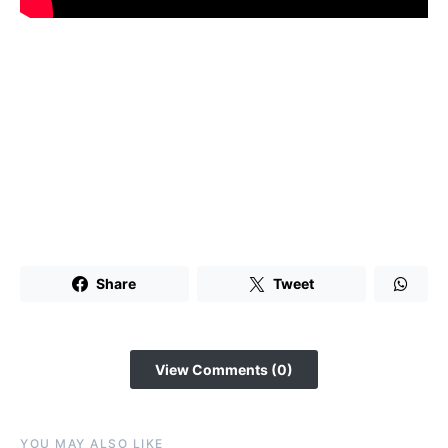
Share
Tweet
View Comments (0)
YOU MAY ALSO LIKE