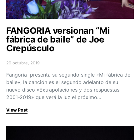
FANGORIA versionan “Mi
fábrica de baile” de Joe
Crepúsculo
29 octubre, 2019
Posted on
Fangoria presenta su segundo single «Mi fábrica de
baile», la canción es el segundo adelanto de su
nuevo disco «Extrapolaciones y dos respuestas
2001-2019» que verá la luz el próximo…
View Post