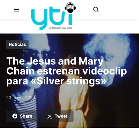
Noticias
The Jesus and Mary
Chain estrenan videoclip
para «Silver strings»
23 mayo, 2024
Posted on
Share
Tweet